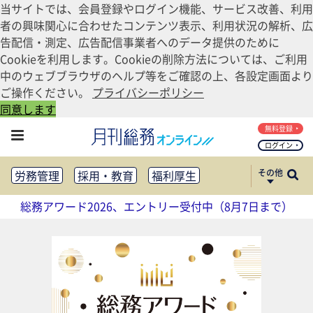
当サイトでは、会員登録やログイン機能、サービス改善、利用
者の興味関心に合わせたコンテンツ表示、利用状況の解析、広
告配信・測定、広告配信事業者へのデータ提供のために
Cookieを利用します。Cookieの削除方法については、ご利用
中のウェブブラウザのヘルプ等をご確認の上、各設定画面より
ご操作ください。
プライバシーポリシー
同意します
無料登録
ログイン
その他
労務管理
採用・教育
福利厚生
健康経営
働き方改革
総務アワード2026、エントリー受付中（8月7日まで）
法務・コンプライアンス
業務資料ダウンロード
知財管理
リスクマネジメント・BCP
社外・社内広報
社外・社内コミュニケーション活性化
FM・オフィス移転
CSR・SDGs
テクノロジー活用・DX