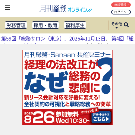
無料登録
ログイン
その他
労務管理
採用・教育
福利厚生
健康経営
働き方改革
第59回「総務サロン（東京）」2026年11月13日
、
第4回「総
法務・コンプライアンス
務サロン（大阪）」2026年11月17日
参加受付中
業務資料ダウンロード
知財管理
リスクマネジメント・BCP
社外・社内広報
社外・社内コミュニケーション活性化
FM・オフィス移転
CSR・SDGs
テクノロジー活用・DX
助成金・補助金・コスト削減
アウトソーシング・BPO
調査・レポート
その他