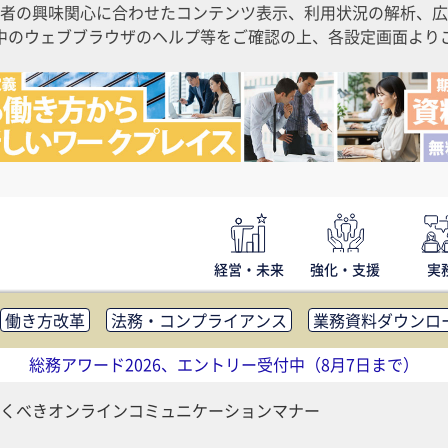
者の興味関心に合わせたコンテンツ表示、利用状況の解析、広
ご利用中のウェブブラウザのヘルプ等をご確認の上、各設定画面よ
経営・未来
強化・支援
実
働き方改革
法務・コンプライアンス
業務資料ダウンロ
内広報
社外・社内コミュニケーション活性化
FM・オフ
総務アワード2026、エントリー受付中（8月7日まで）
補助金・コスト削減
アウトソーシング・BPO
調査・レポ
くべきオンラインコミュニケーションマナー