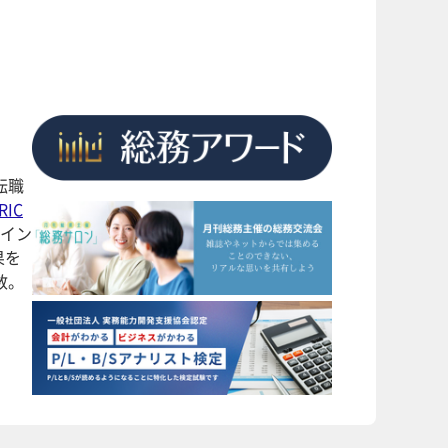
転職
RIC
ライン
果を
数。