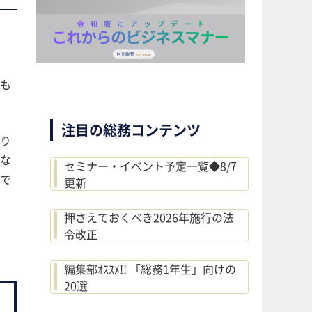
も
注目の総務コンテンツ
り
な
セミナー・イベント予定一覧◆8/7
で
更新
押さえておくべき2026年施行の法
令改正
編集部ｵｽｽﾒ!! 「総務1年生」向けの
20選