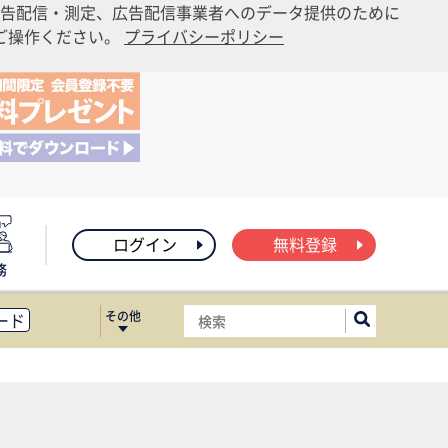
告配信・測定、広告配信事業者へのデータ提供のために
りご操作ください。
プライバシーポリシー
ログイン
無料登録
務
その他
ード
ィス移転
ート