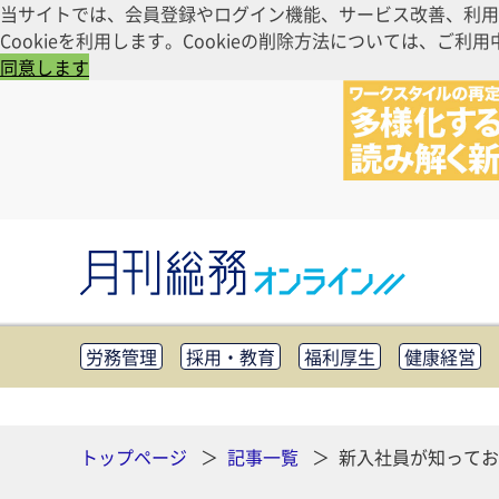
当サイトでは、会員登録やログイン機能、サービス改善、利用
Cookieを利用します。Cookieの削除方法については、
同意します
労務管理
採用・教育
福利厚生
健康経営
知財管理
リスクマネジメント・BCP
社外・社
CSR・SDGs
テクノロジー活用・DX
助成金・
その他
トップページ
記事一覧
新入社員が知ってお