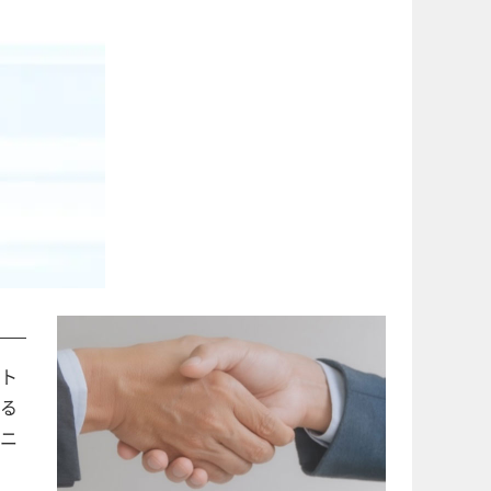
ト
る
ニ