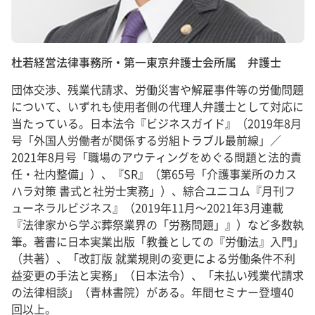
杜若経営法律事務所・第一東京弁護士会所属 弁護士
団体交渉、残業代請求、労働災害や解雇事件等の労働問題
について、いずれも使用者側の代理人弁護士として対応に
当たっている。日本法令『ビジネスガイド』（2019年8月
号「外国人労働者が関係する労組トラブル最前線」／
2021年8月号「職場のアウティングをめぐる問題と法的責
任・社内整備」）、『SR』（第65号「介護事業所のカス
ハラ対策 書式と社労士実務」）、綜合ユニコム『月刊フ
ューネラルビジネス』（2019年11月～2021年3月連載
『法律家から学ぶ葬祭業界の「労務問題」』）など多数執
筆。著書に日本実業出版「教養としての『労働法』入門」
（共著）、「改訂版 就業規則の変更による労働条件不利
益変更の手法と実務」（日本法令）、「未払い残業代請求
の法律相談」（青林書院）がある。年間セミナー登壇40
回以上。