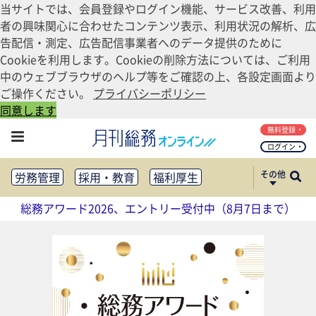
当サイトでは、会員登録やログイン機能、サービス改善、利用
者の興味関心に合わせたコンテンツ表示、利用状況の解析、広
告配信・測定、広告配信事業者へのデータ提供のために
Cookieを利用します。Cookieの削除方法については、ご利用
中のウェブブラウザのヘルプ等をご確認の上、各設定画面より
ご操作ください。
プライバシーポリシー
同意します
無料登録
ログイン
その他
労務管理
採用・教育
福利厚生
健康経営
働き方改革
総務アワード2026、エントリー受付中（8月7日まで）
法務・コンプライアンス
業務資料ダウンロード
知財管理
リスクマネジメント・BCP
社外・社内広報
社外・社内コミュニケーション活性化
FM・オフィス移転
CSR・SDGs
テクノロジー活用・DX