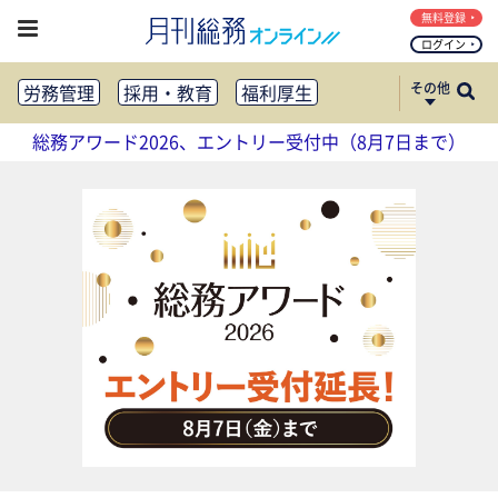
無料登録
ログイン
その他
労務管理
採用・教育
福利厚生
健康経営
働き方改革
総務アワード2026、エントリー受付中（8月7日まで）
法務・コンプライアンス
業務資料ダウンロード
知財管理
リスクマネジメント・BCP
社外・社内広報
社外・社内コミュニケーション活性化
FM・オフィス移転
CSR・SDGs
テクノロジー活用・DX
助成金・補助金・コスト削減
アウトソーシング・BPO
調査・レポート
その他