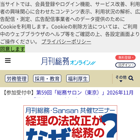
当サイトでは、会員登録やログイン機能、サービス改善、利用
者の興味関心に合わせたコンテンツ表示、利用状況の解析、広
告配信・測定、広告配信事業者へのデータ提供のために
Cookieを利用します。Cookieの削除方法については、ご利用
中のウェブブラウザのヘルプ等をご確認の上、各設定画面より
ご操作ください。
プライバシーポリシー
同意します
無料登録
ログイン
その他
労務管理
採用・教育
福利厚生
健康経営
働き方改革
【参加受付中】
第59回「総務サロン（東京）」2026年11月
法務・コンプライアンス
13日
、
第4回「総務サロン（大阪）」2026年11月17日
業務資料ダウンロード
知財管理
リスクマネジメント・BCP
社外・社内広報
社外・社内コミュニケーション活性化
FM・オフィス移転
CSR・SDGs
テクノロジー活用・DX