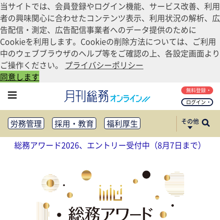
当サイトでは、会員登録やログイン機能、サービス改善、利用
者の興味関心に合わせたコンテンツ表示、利用状況の解析、広
告配信・測定、広告配信事業者へのデータ提供のために
Cookieを利用します。Cookieの削除方法については、ご利用
中のウェブブラウザのヘルプ等をご確認の上、各設定画面より
ご操作ください。
プライバシーポリシー
同意します
無料登録
ログイン
その他
労務管理
採用・教育
福利厚生
健康経営
働き方改革
総務アワード2026、エントリー受付中（8月7日まで）
法務・コンプライアンス
業務資料ダウンロード
知財管理
リスクマネジメント・BCP
社外・社内広報
社外・社内コミュニケーション活性化
FM・オフィス移転
CSR・SDGs
テクノロジー活用・DX