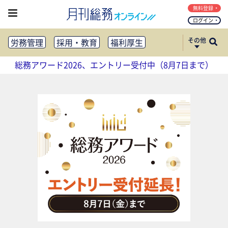
無料登録
ログイン
その他
労務管理
採用・教育
福利厚生
健康経営
働き方改革
総務アワード2026、エントリー受付中（8月7日まで）
法務・コンプライアンス
業務資料ダウンロード
知財管理
リスクマネジメント・BCP
社外・社内広報
社外・社内コミュニケーション活性化
FM・オフィス移転
CSR・SDGs
テクノロジー活用・DX
助成金・補助金・コスト削減
アウトソーシング・BPO
調査・レポート
その他