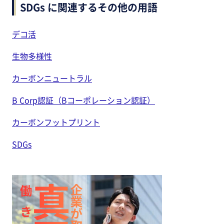
SDGs に関連するその他の用語
デコ活
生物多様性
カーボンニュートラル
B Corp認証（Bコーポレーション認証）
カーボンフットプリント
SDGs