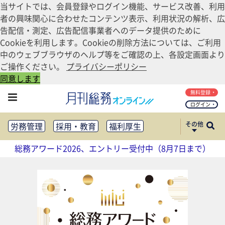
当サイトでは、会員登録やログイン機能、サービス改善、利用
者の興味関心に合わせたコンテンツ表示、利用状況の解析、広
告配信・測定、広告配信事業者へのデータ提供のために
Cookieを利用します。Cookieの削除方法については、ご利用
中のウェブブラウザのヘルプ等をご確認の上、各設定画面より
ご操作ください。
プライバシーポリシー
同意します
無料登録
ログイン
その他
労務管理
採用・教育
福利厚生
健康経営
働き方改革
総務アワード2026、エントリー受付中（8月7日まで）
法務・コンプライアンス
業務資料ダウンロード
知財管理
リスクマネジメント・BCP
社外・社内広報
社外・社内コミュニケーション活性化
FM・オフィス移転
CSR・SDGs
テクノロジー活用・DX