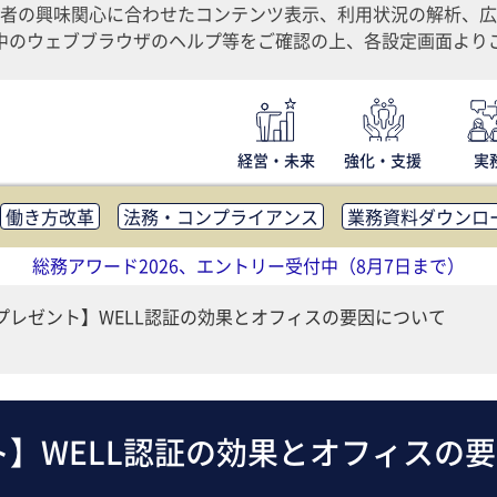
者の興味関心に合わせたコンテンツ表示、利用状況の解析、広
ご利用中のウェブブラウザのヘルプ等をご確認の上、各設定画面よ
経営・未来
強化・支援
実
働き方改革
法務・コンプライアンス
業務資料ダウンロ
内広報
社外・社内コミュニケーション活性化
FM・オフ
総務アワード2026、エントリー受付中（8月7日まで）
補助金・コスト削減
アウトソーシング・BPO
調査・レポ
プレゼント】WELL認証の効果とオフィスの要因について
】WELL認証の効果とオフィスの