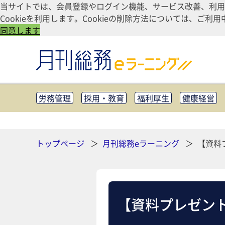
当サイトでは、会員登録やログイン機能、サービス改善、利用
Cookieを利用します。Cookieの削除方法については、
同意します
労務管理
採用・教育
福利厚生
健康経営
知財管理
リスクマネジメント・BCP
社外・社
CSR・SDGs
テクノロジー活用・DX
助成金・
その他
トップページ
月刊総務eラーニング
【資料
【資料プレゼント