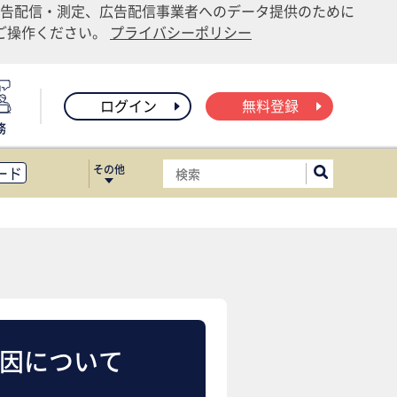
告配信・測定、広告配信事業者へのデータ提供のために
りご操作ください。
プライバシーポリシー
ログイン
無料登録
務
その他
ード
ィス移転
ート
要因について