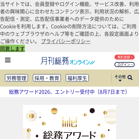
当サイトでは、会員登録やログイン機能、サービス改善、利用
者の興味関心に合わせたコンテンツ表示、利用状況の解析、広
告配信・測定、広告配信事業者へのデータ提供のために
Cookieを利用します。Cookieの削除方法については、ご利用
中のウェブブラウザのヘルプ等をご確認の上、各設定画面より
ご操作ください。
プライバシーポリシー
同意します
無料登録
ログイン
その他
労務管理
採用・教育
福利厚生
健康経営
働き方改革
総務アワード2026、エントリー受付中（8月7日まで）
法務・コンプライアンス
業務資料ダウンロード
知財管理
リスクマネジメント・BCP
社外・社内広報
社外・社内コミュニケーション活性化
FM・オフィス移転
CSR・SDGs
テクノロジー活用・DX