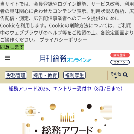
当サイトでは、会員登録やログイン機能、サービス改善、利用
者の興味関心に合わせたコンテンツ表示、利用状況の解析、広
告配信・測定、広告配信事業者へのデータ提供のために
Cookieを利用します。Cookieの削除方法については、ご利用
中のウェブブラウザのヘルプ等をご確認の上、各設定画面より
ご操作ください。
プライバシーポリシー
同意します
無料登録
ログイン
その他
労務管理
採用・教育
福利厚生
健康経営
働き方改革
総務アワード2026、エントリー受付中（8月7日まで）
法務・コンプライアンス
業務資料ダウンロード
知財管理
リスクマネジメント・BCP
社外・社内広報
社外・社内コミュニケーション活性化
FM・オフィス移転
CSR・SDGs
テクノロジー活用・DX