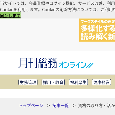
当サイトでは、会員登録やログイン機能、サービス改善、利用
Cookieを利用します。Cookieの削除方法については、
同意します
労務管理
採用・教育
福利厚生
健康経営
知財管理
リスクマネジメント・BCP
社外・社
CSR・SDGs
テクノロジー活用・DX
助成金・
その他
トップページ
記事一覧
資格の取り方・活か