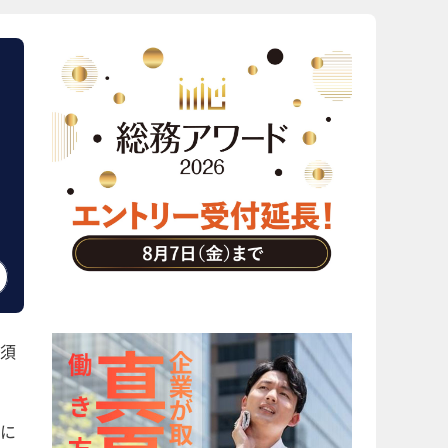
ウ
須
に