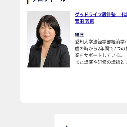
グッドライフ設計塾 代
菅田 芳恵
経歴
愛知大学法経学部経済学
歳の時から2年間で7つ
業をサポートしている。
また講演や研修の講師とし