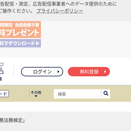
告配信・測定、広告配信事業者へのデータ提供のために
りご操作ください。
プライバシーポリシー
ログイン
無料登録
務
その他
ード
ィス移転
ート
務法務検定」