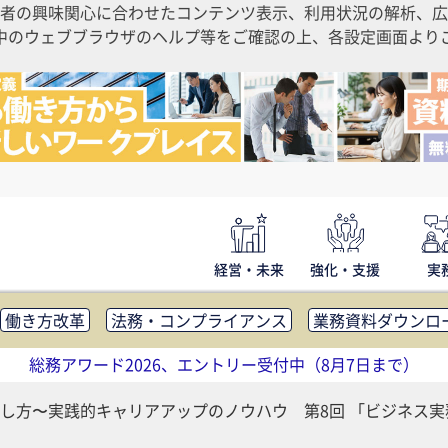
者の興味関心に合わせたコンテンツ表示、利用状況の解析、広
ご利用中のウェブブラウザのヘルプ等をご確認の上、各設定画面よ
経営・未来
強化・支援
実
働き方改革
法務・コンプライアンス
業務資料ダウンロ
内広報
社外・社内コミュニケーション活性化
FM・オフ
総務アワード2026、エントリー受付中（8月7日まで）
補助金・コスト削減
アウトソーシング・BPO
調査・レポ
し方〜実践的キャリアアップのノウハウ 第8回 「ビジネス実