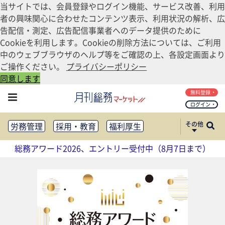
当サイトでは、会員登録やログイン機能、サービス改善、利用
者の興味関心に合わせたコンテンツ表示、利用状況の解析、広
告配信・測定、広告配信事業者へのデータ提供のために
Cookieを利用します。Cookieの削除方法については、ご利用
中のウェブブラウザのヘルプ等をご確認の上、各設定画面より
ご操作ください。
プライバシーポリシー
同意します
無料登録
ログイン
その他
労務管理
採用・教育
福利厚生
健康経営
働き方改革
総務アワード2026、エントリー受付中（8月7日まで）
法務・コンプライアンス
業務資料ダウンロード
知財管理
リスクマネジメント・BCP
社外・社内広報
社外・社内コミュニケーション活性化
FM・オフィス移転
CSR・SDGs
テクノロジー活用・DX