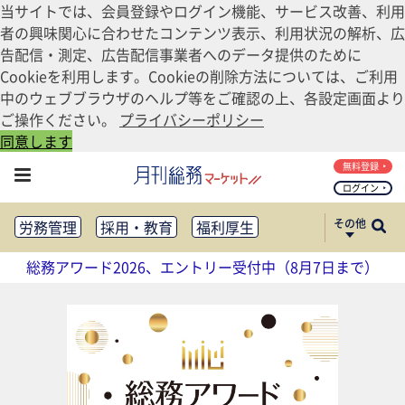
当サイトでは、会員登録やログイン機能、サービス改善、利用
者の興味関心に合わせたコンテンツ表示、利用状況の解析、広
告配信・測定、広告配信事業者へのデータ提供のために
Cookieを利用します。Cookieの削除方法については、ご利用
中のウェブブラウザのヘルプ等をご確認の上、各設定画面より
ご操作ください。
プライバシーポリシー
同意します
無料登録
ログイン
その他
労務管理
採用・教育
福利厚生
健康経営
働き方改革
総務アワード2026、エントリー受付中（8月7日まで）
法務・コンプライアンス
業務資料ダウンロード
知財管理
リスクマネジメント・BCP
社外・社内広報
社外・社内コミュニケーション活性化
FM・オフィス移転
CSR・SDGs
テクノロジー活用・DX