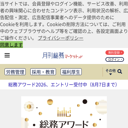
当サイトでは、会員登録やログイン機能、サービス改善、利用
者の興味関心に合わせたコンテンツ表示、利用状況の解析、広
告配信・測定、広告配信事業者へのデータ提供のために
Cookieを利用します。Cookieの削除方法については、ご利用
中のウェブブラウザのヘルプ等をご確認の上、各設定画面より
ご操作ください。
プライバシーポリシー
同意します
無料登録
ログイン
その他
労務管理
採用・教育
福利厚生
健康経営
働き方改革
総務アワード2026、エントリー受付中（8月7日まで）
法務・コンプライアンス
業務資料ダウンロード
知財管理
リスクマネジメント・BCP
社外・社内広報
社外・社内コミュニケーション活性化
FM・オフィス移転
CSR・SDGs
テクノロジー活用・DX