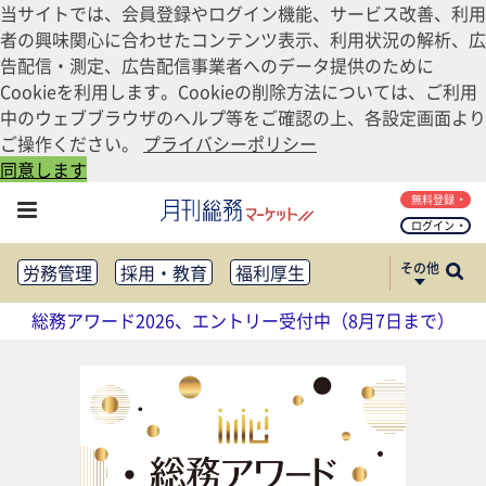
当サイトでは、会員登録やログイン機能、サービス改善、利用
者の興味関心に合わせたコンテンツ表示、利用状況の解析、広
告配信・測定、広告配信事業者へのデータ提供のために
Cookieを利用します。Cookieの削除方法については、ご利用
中のウェブブラウザのヘルプ等をご確認の上、各設定画面より
ご操作ください。
プライバシーポリシー
同意します
無料登録
ログイン
その他
労務管理
採用・教育
福利厚生
健康経営
働き方改革
総務アワード2026、エントリー受付中（8月7日まで）
法務・コンプライアンス
業務資料ダウンロード
知財管理
リスクマネジメント・BCP
社外・社内広報
社外・社内コミュニケーション活性化
FM・オフィス移転
CSR・SDGs
テクノロジー活用・DX