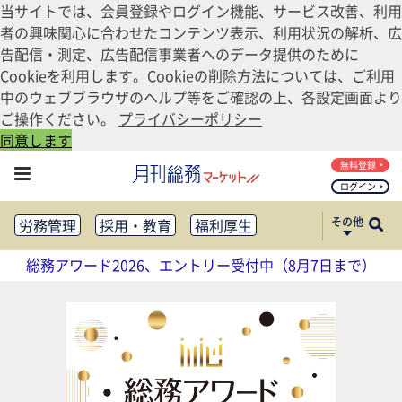
当サイトでは、会員登録やログイン機能、サービス改善、利用
者の興味関心に合わせたコンテンツ表示、利用状況の解析、広
告配信・測定、広告配信事業者へのデータ提供のために
Cookieを利用します。Cookieの削除方法については、ご利用
中のウェブブラウザのヘルプ等をご確認の上、各設定画面より
ご操作ください。
プライバシーポリシー
同意します
無料登録
ログイン
その他
労務管理
採用・教育
福利厚生
健康経営
働き方改革
総務アワード2026、エントリー受付中（8月7日まで）
法務・コンプライアンス
業務資料ダウンロード
知財管理
リスクマネジメント・BCP
社外・社内広報
社外・社内コミュニケーション活性化
FM・オフィス移転
CSR・SDGs
テクノロジー活用・DX