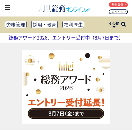
無料登録
ログイン
その他
労務管理
採用・教育
福利厚生
健康経営
働き方改革
総務アワード2026、エントリー受付中（8月7日まで）
法務・コンプライアンス
業務資料ダウンロード
知財管理
リスクマネジメント・BCP
社外・社内広報
社外・社内コミュニケーション活性化
FM・オフィス移転
CSR・SDGs
テクノロジー活用・DX
助成金・補助金・コスト削減
アウトソーシング・BPO
調査・レポート
その他