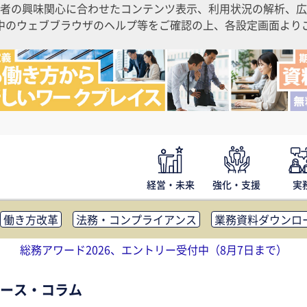
者の興味関心に合わせたコンテンツ表示、利用状況の解析、広
ご利用中のウェブブラウザのヘルプ等をご確認の上、各設定画面よ
経営・未来
強化・支援
実
働き方改革
法務・コンプライアンス
業務資料ダウンロ
内広報
社外・社内コミュニケーション活性化
FM・オフ
総務アワード2026、エントリー受付中（8月7日まで）
補助金・コスト削減
アウトソーシング・BPO
調査・レポ
ース・コラム