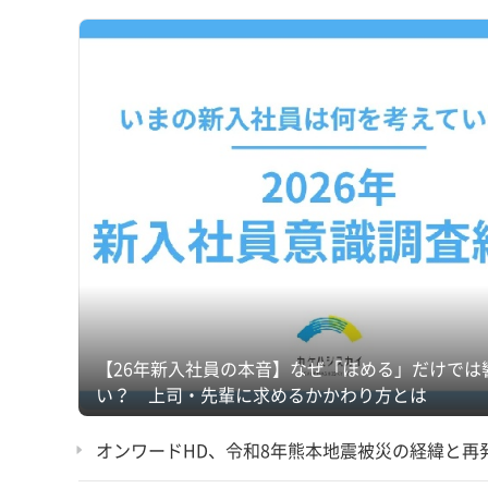
【26年新入社員の本音】なぜ「ほめる」だけでは
い？ 上司・先輩に求めるかかわり方とは
オンワードHD、令和8年熊本地震被災の経緯と再