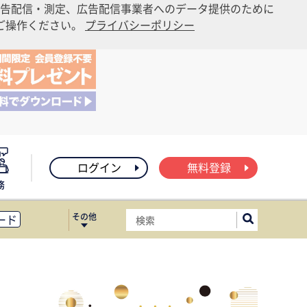
告配信・測定、広告配信事業者へのデータ提供のために
りご操作ください。
プライバシーポリシー
ログイン
無料登録
務
その他
ード
ィス移転
ート