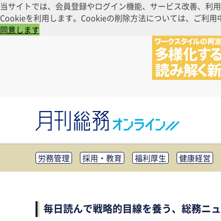
当サイトでは、会員登録やログイン機能、サービス改善、利用
Cookieを利用します。Cookieの削除方法については、
同意します
労務管理
採用・教育
福利厚生
健康経営
知財管理
リスクマネジメント・BCP
社外・社
CSR・SDGs
テクノロジー活用・DX
助成金・
その他
毎日読んで戦略的目線を養う、総務ニュ