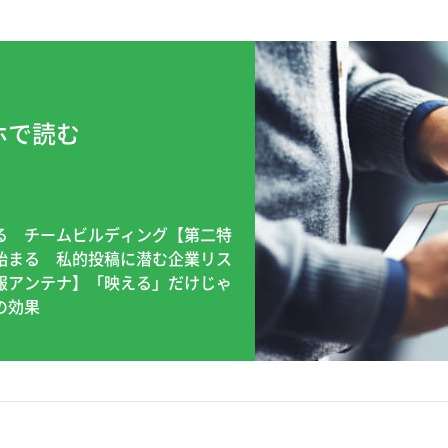
ホで読む
る チームビルディング【第二特
始まる 私的投稿に潜む企業リス
報アンテナ】「映える」だけじゃ
の効果