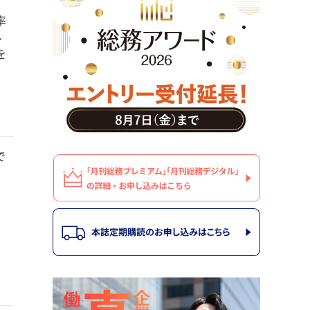
率
ル
を
で