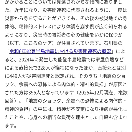
がかかることについては見逃されがちな傾向にありまし
た。近年になり、災害関連死に代表されるように、一度は
災害から身を守ることができても、その後の被災地での身
体的、精神的ストレスにより体調を崩す例が広く知られる
ようになり、災害時の被災者の心の健康をいかに保つか
（以下、こころのケア）が注目されています。石川県の
「
令和6年能登半島地震における災害関連死の概況
」によ
ると、2024年に発生した能登半島地震では家屋倒壊など
による直接死で228人が犠牲になったほか、直接死とは別
に449人が災害関連死と認定され、そのうち「地震のショ
ック、余震への恐怖による肉体的・精神的負担」が原因と
された方は395人となっています（2025年12月現在、複数
回答）。「地震のショック、余震への恐怖による肉体的・
精神的負担」の中には、精神が不安定になり持病が悪化し
たことや、心身への相当な負荷を理由とした自殺も含まれ
ます。