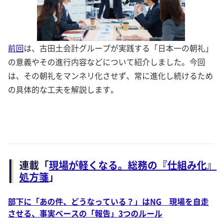
前回
は、古田土会計グループが実践する「日本一の朝礼」
の意義やその進行内容などについて紹介しました。今回
は、その朝礼をマンネリ化させず、常に進化し続けるため
の具体的な工夫を解説します。
連載「
現場が軽くなる。総務の『仕組み化』
処方箋
」
部下に「あの件、どうなっている？」はNG 現場を自走
させる、事実ベースの「報告」3つのルール