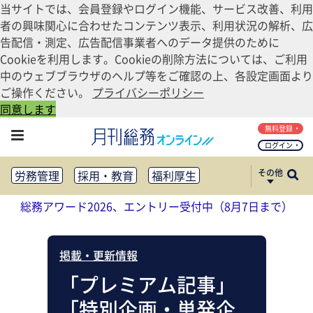
当サイトでは、会員登録やログイン機能、サービス改善、利用
者の興味関心に合わせたコンテンツ表示、利用状況の解析、広
告配信・測定、広告配信事業者へのデータ提供のために
Cookieを利用します。Cookieの削除方法については、ご利用
中のウェブブラウザのヘルプ等をご確認の上、各設定画面より
ご操作ください。
プライバシーポリシー
同意します
無料登録
ログイン
その他
労務管理
採用・教育
福利厚生
健康経営
働き方改革
総務アワード2026、エントリー受付中（8月7日まで）
法務・コンプライアンス
業務資料ダウンロード
知財管理
リスクマネジメント・BCP
掲載・更新情報
社外・社内広報
社外・社内コミュニケーション活性化
「プレミアム記事」
FM・オフィス移転
CSR・SDGs
「特別企画・単発企
テクノロジー活用・DX