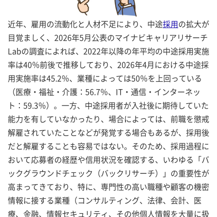
近年、雇用の流動化と人材不足により、中途
採用
の拡大が
目覚ましく、2026年5月公表のマイナビキャリアリサーチ
Labの調査によれば、2022年以降の年平均の中途採用実施
率は40％前後で推移しており、2026年4月における中途採
用実施率は45.2％、業種によっては50％を上回っている
（医療・福祉・介護：56.7％、IT・通信・インターネッ
ト：59.3％）。一方、中途採用者が入社後に期待していた
能力を有していなかったり、場合によっては、前職を懲戒
解雇されていたことなどが発覚する場合もあるが、採用後
だと解雇することも容易ではない。そのため、採用過程に
おいて応募者の経歴や信用状況を確認する、いわゆる「バ
ックグラウンドチェック（バックリサーチ）」の重要性が
高まってきており、特に、専門性の高い職種や顧客の機密
情報に接する業種（コンサルティング、法律、会計、医
療、金融、情報セキュリティ、その他個人情報を大量に扱