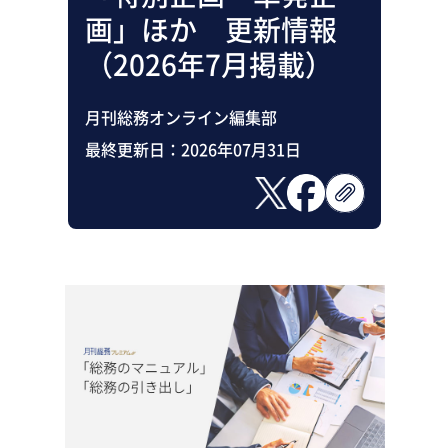
助成金・補助金・コスト削減
画」ほか 更新情報
アウトソーシング・BPO
調査・レポート
（2026年7月掲載）
その他
月刊総務オンライン編集部
最終更新日：
2026年07月31日