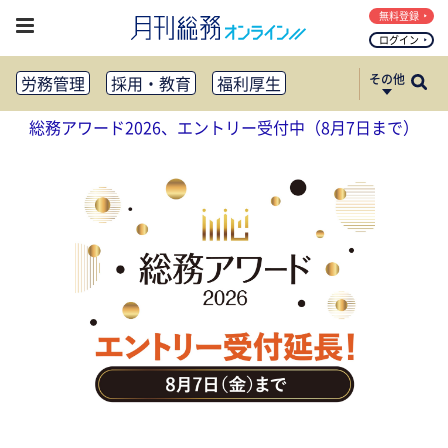
無料登録
ログイン
その他
労務管理
採用・教育
福利厚生
健康経営
働き方改革
総務アワード2026、エントリー受付中（8月7日まで）
法務・コンプライアンス
業務資料ダウンロード
知財管理
リスクマネジメント・BCP
社外・社内広報
社外・社内コミュニケーション活性化
FM・オフィス移転
CSR・SDGs
テクノロジー活用・DX
助成金・補助金・コスト削減
アウトソーシング・BPO
調査・レポート
その他