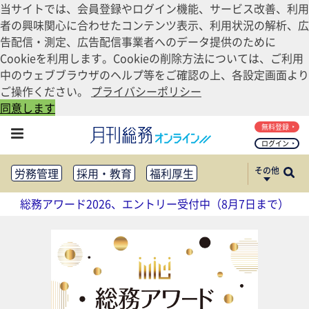
当サイトでは、会員登録やログイン機能、サービス改善、利用
者の興味関心に合わせたコンテンツ表示、利用状況の解析、広
告配信・測定、広告配信事業者へのデータ提供のために
Cookieを利用します。Cookieの削除方法については、ご利用
中のウェブブラウザのヘルプ等をご確認の上、各設定画面より
ご操作ください。
プライバシーポリシー
同意します
無料登録
ログイン
その他
労務管理
採用・教育
福利厚生
健康経営
働き方改革
総務アワード2026、エントリー受付中（8月7日まで）
法務・コンプライアンス
業務資料ダウンロード
知財管理
リスクマネジメント・BCP
社外・社内広報
社外・社内コミュニケーション活性化
FM・オフィス移転
CSR・SDGs
テクノロジー活用・DX