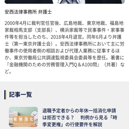
安西法律事務所 弁護士
2000年4月に裁判官任官後、広島地裁、東京地裁、福島地
家裁相馬支部（支部長）、横浜家裁等で民事事件・家事事
件等を担当したのち、2018年4月退官。同年6月より弁護
士（第一東京弁護士会）。安西法律事務所において主に労
働事件の使用者側の相談および代理人業務に従事するほ
か、東京労働局公共調達監視委員会委員等を歴任。著書に
『金融機関のための労務管理入門Q＆A100問』（共著）な
ど。
記事一覧
退職予定者からの年休一括消化申請
は拒否できる？ 判例から見る「時
季変更権」の行使要件を解説