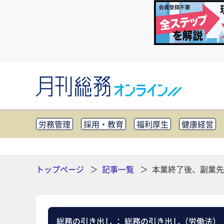
労務管理
採用・教育
福利厚生
健康経営
知財管理
リスクマネジメント・BCP
社外・社
CSR・SDGs
テクノロジー活用・DX
助成金・
その他
トップページ
記事一覧
本業終了後、副業先
総務の引き出し
：
総務の引き出し（労働法）