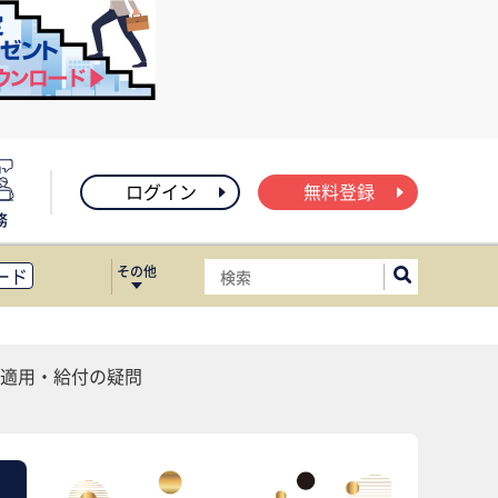
ログイン
無料登録
務
その他
ード
ィス移転
ート
適用・給付の疑問