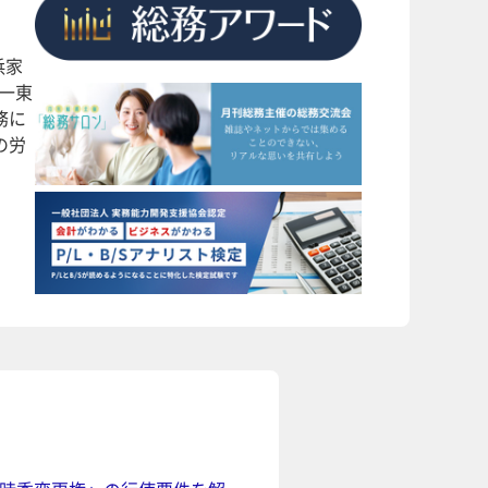
浜家
一東
務に
の労