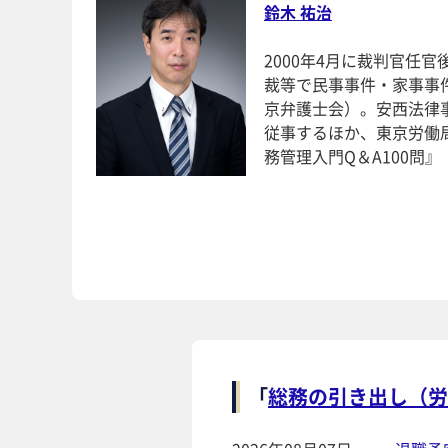
鈴木 祐治
2000年4月に裁判官任
裁等で民事事件・家事事件
京弁護士会）。安西法律
従事するほか、東京労働
務管理入門Q＆A100問
「
総務の引き出し（労