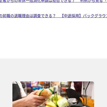
定者からの年休一括消化申請は拒否できる？ 判例から見る「
の前職の退職理由は調査できる？ 【中途採用】バックグラウ