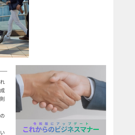
れ
成
則
の
い