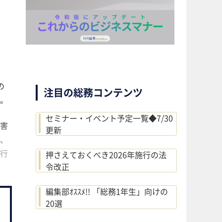
の
注目の総務コンテンツ
。
セミナー・イベント予定一覧◆7/30
害
更新
、
行
押さえておくべき2026年施行の法
令改正
編集部ｵｽｽﾒ!! 「総務1年生」向けの
20選