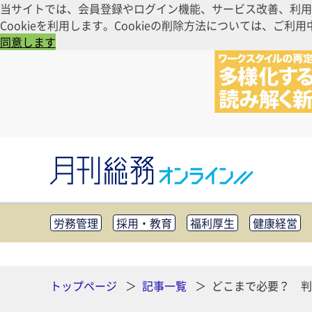
当サイトでは、会員登録やログイン機能、サービス改善、利用
Cookieを利用します。Cookieの削除方法については、
同意します
労務管理
採用・教育
福利厚生
健康経営
知財管理
リスクマネジメント・BCP
社外・社
CSR・SDGs
テクノロジー活用・DX
助成金・
その他
トップページ
記事一覧
どこまで必要？ 判