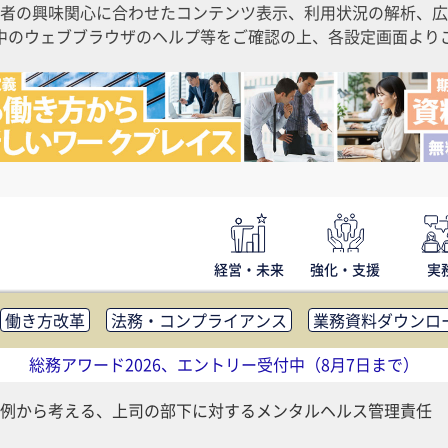
者の興味関心に合わせたコンテンツ表示、利用状況の解析、広
ご利用中のウェブブラウザのヘルプ等をご確認の上、各設定画面よ
経営・未来
強化・支援
実
働き方改革
法務・コンプライアンス
業務資料ダウンロ
内広報
社外・社内コミュニケーション活性化
FM・オフ
総務アワード2026、エントリー受付中（8月7日まで）
補助金・コスト削減
アウトソーシング・BPO
調査・レポ
例から考える、上司の部下に対するメンタルヘルス管理責任