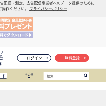
告配信・測定、広告配信事業者へのデータ提供のために
りご操作ください。
プライバシーポリシー
ログイン
無料登録
務
その他
ード
ィス移転
ート