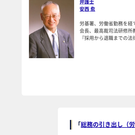
弁護士
安西 愈
労基署、労働省勤務を経
会長、最高裁司法研修所
『採用から退職までの法
「
総務の引き出し（労