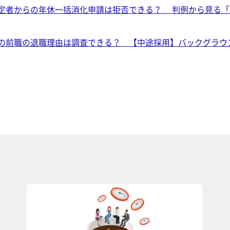
定者からの年休一括消化申請は拒否できる？ 判例から見る「
の前職の退職理由は調査できる？ 【中途採用】バックグラウ