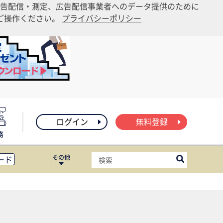
告配信・測定、広告配信事業者へのデータ提供のために
りご操作ください。
プライバシーポリシー
ログイン
無料登録
務
その他
ード
ィス移転
ート