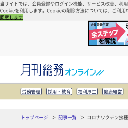
当サイトでは、会員登録やログイン機能、サービス改善、利用
Cookieを利用します。Cookieの削除方法については、
同意します
労務管理
採用・教育
福利厚生
健康経営
知財管理
リスクマネジメント・BCP
社外・社
CSR・SDGs
テクノロジー活用・DX
助成金・
その他
トップページ
記事一覧
コロナワクチン接種