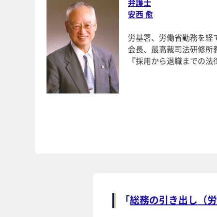
弁護士
安西 愈
労基署、労働省勤務を経
会長、最高裁司法研修所
『採用から退職までの法
「
総務の引き出し（労