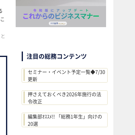
る
こ
さ
）と
注目の総務コンテンツ
セミナー・イベント予定一覧◆7/30
更新
押さえておくべき2026年施行の法
令改正
編集部ｵｽｽﾒ!! 「総務1年生」向けの
20選