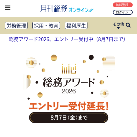
無料登録
ログイン
その他
労務管理
採用・教育
福利厚生
健康経営
働き方改革
総務アワード2026、エントリー受付中（8月7日まで）
法務・コンプライアンス
業務資料ダウンロード
知財管理
リスクマネジメント・BCP
社外・社内広報
社外・社内コミュニケーション活性化
FM・オフィス移転
CSR・SDGs
テクノロジー活用・DX
助成金・補助金・コスト削減
アウトソーシング・BPO
調査・レポート
その他