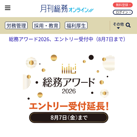
無料登録
ログイン
その他
労務管理
採用・教育
福利厚生
健康経営
働き方改革
総務アワード2026、エントリー受付中（8月7日まで）
法務・コンプライアンス
業務資料ダウンロード
知財管理
リスクマネジメント・BCP
社外・社内広報
社外・社内コミュニケーション活性化
FM・オフィス移転
CSR・SDGs
テクノロジー活用・DX
助成金・補助金・コスト削減
アウトソーシング・BPO
調査・レポート
その他