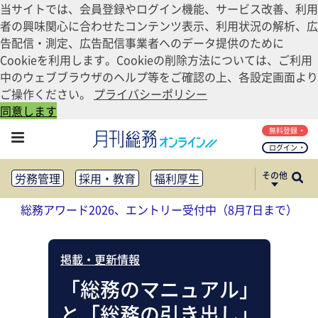
当サイトでは、会員登録やログイン機能、サービス改善、利用
者の興味関心に合わせたコンテンツ表示、利用状況の解析、広
告配信・測定、広告配信事業者へのデータ提供のために
Cookieを利用します。Cookieの削除方法については、ご利用
中のウェブブラウザのヘルプ等をご確認の上、各設定画面より
ご操作ください。
プライバシーポリシー
同意します
無料登録
ログイン
その他
労務管理
採用・教育
福利厚生
健康経営
働き方改革
総務アワード2026、エントリー受付中（8月7日まで）
法務・コンプライアンス
業務資料ダウンロード
知財管理
リスクマネジメント・BCP
掲載・更新情報
社外・社内広報
社外・社内コミュニケーション活性化
「総務のマニュアル」
FM・オフィス移転
CSR・SDGs
と「総務の引き出し」
テクノロジー活用・DX