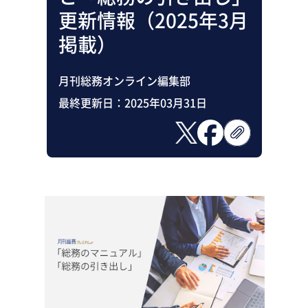
助成金・補助金・コスト削減
更新情報（2025年3月
アウトソーシング・BPO
調査・レポート
掲載）
その他
月刊総務オンライン編集部
最終更新日：
2025年03月31日