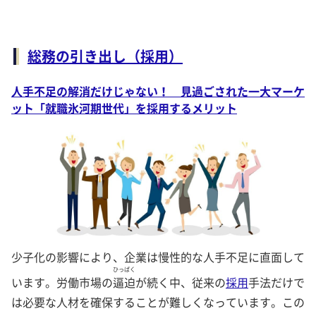
総務の引き出し（採用）
人手不足の解消だけじゃない！ 見過ごされた一大マーケ
ット「就職氷河期世代」を採用するメリット
少子化の影響により、企業は慢性的な人手不足に直面して
ひっ
ぱく
います。労働市場の
逼
迫
が続く中、従来の
採用
手法だけで
は必要な人材を確保することが難しくなっています。この