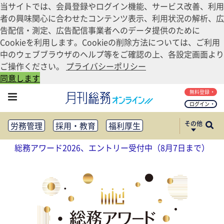
当サイトでは、会員登録やログイン機能、サービス改善、利用
者の興味関心に合わせたコンテンツ表示、利用状況の解析、広
告配信・測定、広告配信事業者へのデータ提供のために
Cookieを利用します。Cookieの削除方法については、ご利用
中のウェブブラウザのヘルプ等をご確認の上、各設定画面より
ご操作ください。
プライバシーポリシー
同意します
無料登録
ログイン
その他
労務管理
採用・教育
福利厚生
健康経営
働き方改革
総務アワード2026、エントリー受付中（8月7日まで）
法務・コンプライアンス
業務資料ダウンロード
知財管理
リスクマネジメント・BCP
社外・社内広報
社外・社内コミュニケーション活性化
FM・オフィス移転
CSR・SDGs
テクノロジー活用・DX