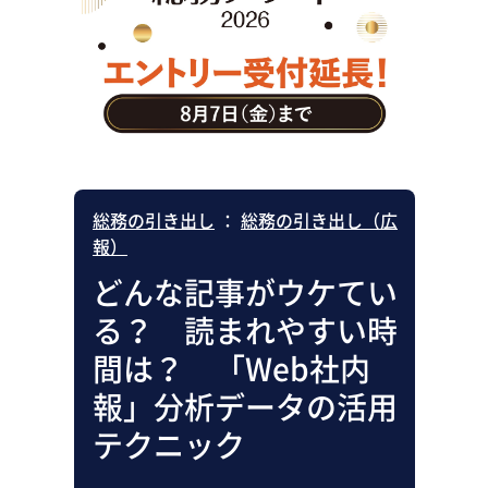
助成金・補助金・コスト削減
アウトソーシング・BPO
調査・レポート
その他
総務の引き出し
：
総務の引き出し（広
報）
どんな記事がウケてい
る？ 読まれやすい時
間は？ 「Web社内
報」分析データの活用
テクニック