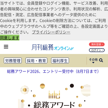
当サイトでは、会員登録やログイン機能、サービス改善、利用
者の興味関心に合わせたコンテンツ表示、利用状況の解析、広
告配信・測定、広告配信事業者へのデータ提供のために
Cookieを利用します。Cookieの削除方法については、ご利用
中のウェブブラウザのヘルプ等をご確認の上、各設定画面より
ご操作ください。
プライバシーポリシー
同意します
無料登録
ログイン
その他
労務管理
採用・教育
福利厚生
健康経営
働き方改革
総務アワード2026、エントリー受付中（8月7日まで）
法務・コンプライアンス
業務資料ダウンロード
知財管理
リスクマネジメント・BCP
社外・社内広報
社外・社内コミュニケーション活性化
FM・オフィス移転
CSR・SDGs
テクノロジー活用・DX