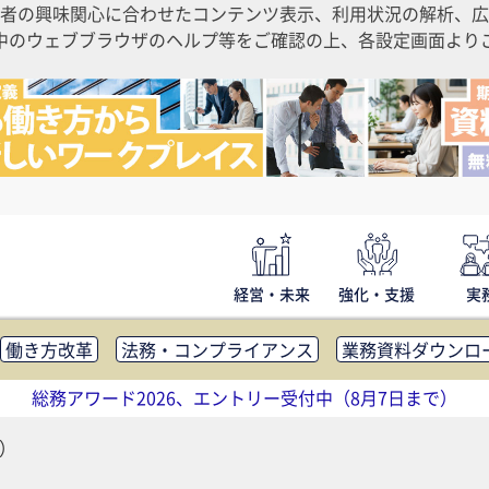
者の興味関心に合わせたコンテンツ表示、利用状況の解析、広
ご利用中のウェブブラウザのヘルプ等をご確認の上、各設定画面よ
経営・未来
強化・支援
実
働き方改革
法務・コンプライアンス
業務資料ダウンロ
内広報
社外・社内コミュニケーション活性化
FM・オフ
総務アワード2026、エントリー受付中（8月7日まで）
補助金・コスト削減
アウトソーシング・BPO
調査・レポ
画）