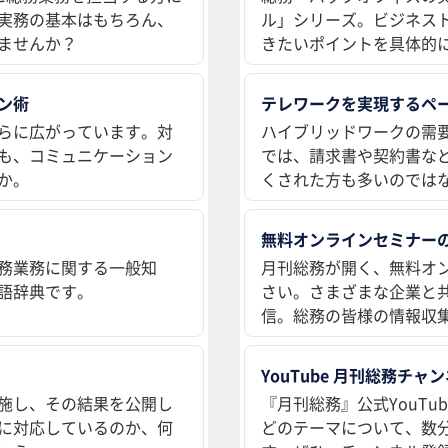
実務の基本はもちろん、
ル」シリーズ。ビジネス
ませんか？
きたいポイントを具体的
ン術
テレワークを実現するペ
らに広がっています。対
ハイブリッドワークの需
も、コミュニケーション
では、請求書や契約書な
か。
くされた方も多いのでは
無料オンラインセミナー
務業務に関する一般知
月刊総務が開く、無料オ
語辞典です。
さい。さまざまな企業と
信。総務の皆様の情報収
YouTube 月刊総務チャ
施し、その結果を公開し
『月刊総務』公式YouT
に対応しているのか、何
どのテーマについて、数