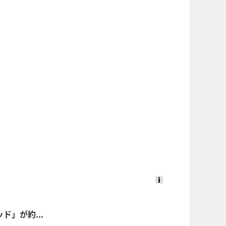
Ads
by
」が約...
logly