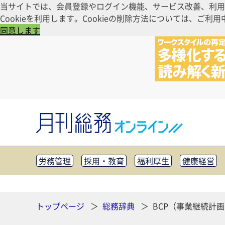
当サイトでは、会員登録やログイン機能、サービス改善、利用
Cookieを利用します。Cookieの削除方法については、
同意します
労務管理
採用・教育
福利厚生
健康経営
知財管理
リスクマネジメント・BCP
社外・社
CSR・SDGs
テクノロジー活用・DX
助成金・
その他
トップページ
総務辞典
BCP（事業継続計