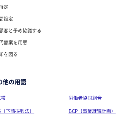
特定
間設定
顧客と予め協議する
代替案を用意
知を図る
の他の用語
水帯
労働者協同組合
準（下請振興法）
BCP（事業継続計画）