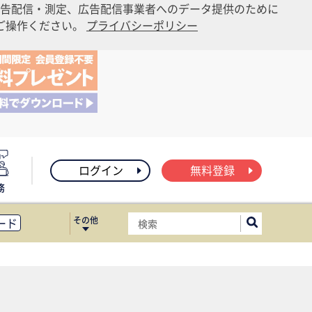
告配信・測定、広告配信事業者へのデータ提供のために
りご操作ください。
プライバシーポリシー
ログイン
無料登録
務
その他
ード
ィス移転
ート