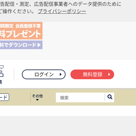
告配信・測定、広告配信事業者へのデータ提供のために
りご操作ください。
プライバシーポリシー
ログイン
無料登録
務
その他
ード
ィス移転
ート