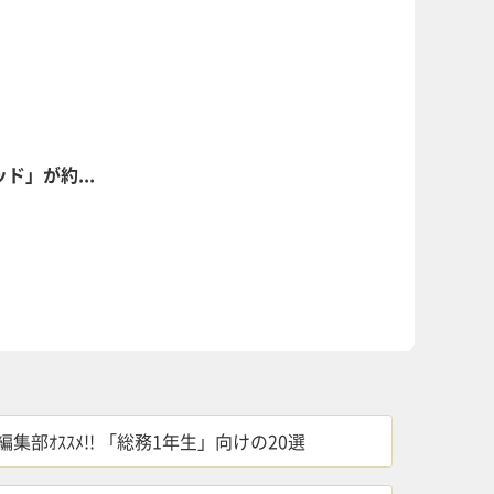
Ads
by
logly
」が約...
編集部ｵｽｽﾒ!! 「総務1年生」向けの20選