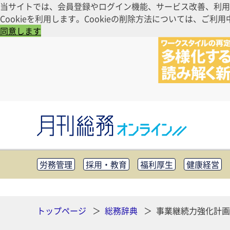
当サイトでは、会員登録やログイン機能、サービス改善、利用
Cookieを利用します。Cookieの削除方法については、
同意します
労務管理
採用・教育
福利厚生
健康経営
知財管理
リスクマネジメント・BCP
社外・社
CSR・SDGs
テクノロジー活用・DX
助成金・
その他
トップページ
総務辞典
事業継続力強化計画