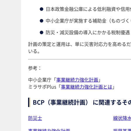
日本政策金融公庫による低利融資や信用
中小企業庁が実施する補助金（ものづく
防災・減災設備の導入にかかる税制優遇
計画の策定と運用は、単に災害対応力を高めるだ
いる。
参考：
中小企業庁「
事業継続力強化計画
」
ミラサポPlus「
事業継続力強化計画とは
」
BCP（事業継続計画） に関連するそ
防災士
線状降
事業継続力強化計画
振興基