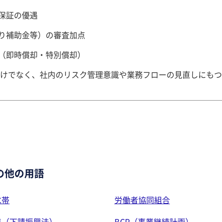
保証の優遇
り補助金等）の審査加点
（即時償却・特別償却）
けでなく、社内のリスク管理意識や業務フローの見直しにもつ
の他の用語
水帯
労働者協同組合
準（下請振興法）
BCP（事業継続計画）