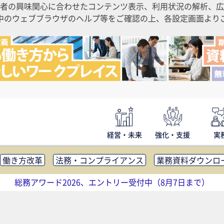
者の興味関心に合わせたコンテンツ表示、利用状況の解析、広
ご利用中のウェブブラウザのヘルプ等をご確認の上、各設定画面よ
経営・未来
強化・支援
実
働き方改革
法務・コンプライアンス
業務資料ダウンロ
内広報
社外・社内コミュニケーション活性化
FM・オフ
総務アワード2026、エントリー受付中（8月7日まで）
補助金・コスト削減
アウトソーシング・BPO
調査・レポ