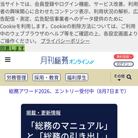
当サイトでは、会員登録やログイン機能、サービス改善、利用
者の興味関心に合わせたコンテンツ表示、利用状況の解析、広
告配信・測定、広告配信事業者へのデータ提供のために
Cookieを利用します。Cookieの削除方法については、ご利用
中のウェブブラウザのヘルプ等をご確認の上、各設定画面より
ご操作ください。
プライバシーポリシー
同意します
無料登録
ログイン
その他
労務管理
採用・教育
福利厚生
健康経営
働き方改革
総務アワード2026、エントリー受付中（8月7日まで）
法務・コンプライアンス
業務資料ダウンロード
知財管理
リスクマネジメント・BCP
掲載・更新情報
社外・社内広報
社外・社内コミュニケーション活性化
「総務のマニュアル」
FM・オフィス移転
CSR・SDGs
と「総務の引き出し」
テクノロジー活用・DX