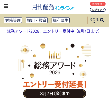
無料登録
ログイン
その他
労務管理
採用・教育
福利厚生
健康経営
働き方改革
総務アワード2026、エントリー受付中（8月7日まで）
法務・コンプライアンス
業務資料ダウンロード
知財管理
リスクマネジメント・BCP
社外・社内広報
社外・社内コミュニケーション活性化
FM・オフィス移転
CSR・SDGs
テクノロジー活用・DX
助成金・補助金・コスト削減
アウトソーシング・BPO
調査・レポート
その他