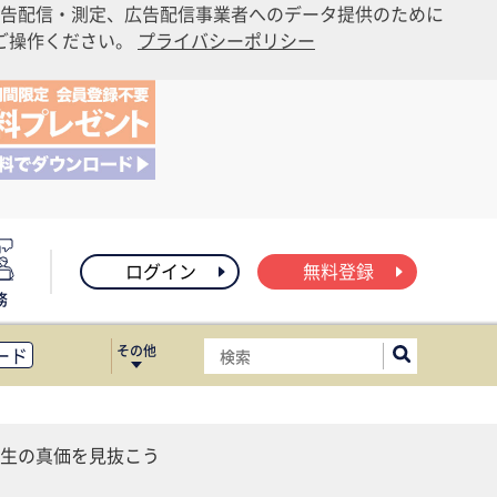
告配信・測定、広告配信事業者へのデータ提供のために
りご操作ください。
プライバシーポリシー
ログイン
無料登録
務
その他
ード
ィス移転
ート
生の真価を見抜こう