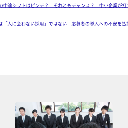
の中途シフトはピンチ？ それともチャンス？ 中小企業が打
接は「人に会わない採用」ではない 応募者の導入への不安を払