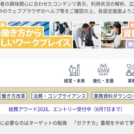
者の興味関心に合わせたコンテンツ表示、利用状況の解析、広
ご利用中のウェブブラウザのヘルプ等をご確認の上、各設定画面よ
経営・未来
強化・支援
実
働き方改革
法務・コンプライアンス
業務資料ダウンロ
内広報
社外・社内コミュニケーション活性化
FM・オフ
総務アワード2026、エントリー受付中（8月7日まで）
補助金・コスト削減
アウトソーシング・BPO
調査・レポ
に必要なのはターゲットの転換 「ガクチカ」重視をやめて学