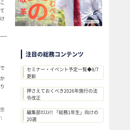
こ
て
け
注目の総務コンテンツ
で
セミナー・イベント予定一覧◆8/7
更新
か
り
押さえておくべき2026年施行の法
令改正
思
編集部ｵｽｽﾒ!! 「総務1年生」向けの
れ
20選