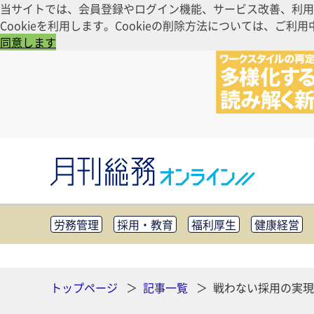
当サイトでは、会員登録やログイン機能、サービス改善、利用
Cookieを利用します。Cookieの削除方法については、
同意します
労務管理
採用・教育
福利厚生
健康経営
知財管理
リスクマネジメント・BCP
社外・社
CSR・SDGs
テクノロジー活用・DX
助成金・
その他
トップページ
記事一覧
戦わない採用の実現