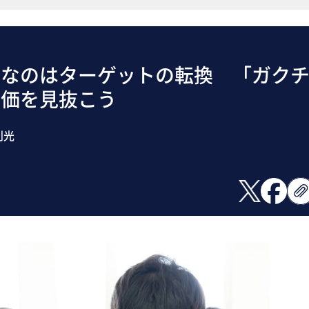
要なのはターゲットの転換 「ガク
真価を見抜こう
利光