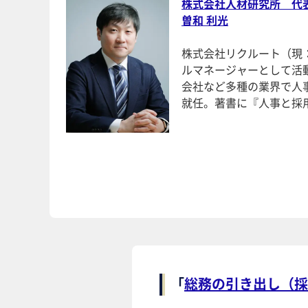
株式会社人材研究所 代
曽和 利光
株式会社リクルート（現
ルマネージャーとして活
会社など多種の業界で人事
就任。著書に『人事と採
「
総務の引き出し（採