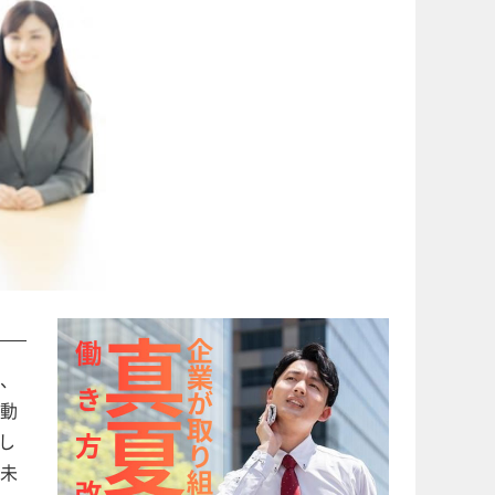
、
動
し
未