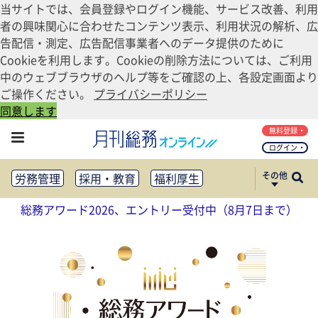
当サイトでは、会員登録やログイン機能、サービス改善、利用
者の興味関心に合わせたコンテンツ表示、利用状況の解析、広
告配信・測定、広告配信事業者へのデータ提供のために
Cookieを利用します。Cookieの削除方法については、ご利用
中のウェブブラウザのヘルプ等をご確認の上、各設定画面より
ご操作ください。
プライバシーポリシー
同意します
無料登録
ログイン
その他
労務管理
採用・教育
福利厚生
健康経営
働き方改革
総務アワード2026、エントリー受付中（8月7日まで）
法務・コンプライアンス
業務資料ダウンロード
知財管理
リスクマネジメント・BCP
社外・社内広報
社外・社内コミュニケーション活性化
FM・オフィス移転
CSR・SDGs
テクノロジー活用・DX