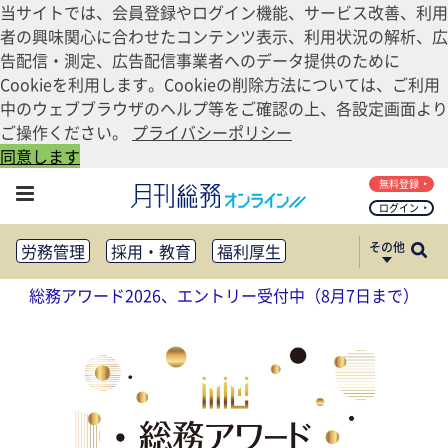
当サイトでは、会員登録やログイン機能、サービス改善、利用
者の興味関心に合わせたコンテンツ表示、利用状況の解析、広
告配信・測定、広告配信事業者へのデータ提供のために
Cookieを利用します。Cookieの削除方法については、ご利用
中のウェブブラウザのヘルプ等をご確認の上、各設定画面より
ご操作ください。
プライバシーポリシー
同意します
無料登録
ログイン
その他
労務管理
採用・教育
福利厚生
健康経営
働き方改革
総務アワード2026、エントリー受付中（8月7日まで）
法務・コンプライアンス
業務資料ダウンロード
知財管理
リスクマネジメント・BCP
社外・社内広報
社外・社内コミュニケーション活性化
FM・オフィス移転
CSR・SDGs
テクノロジー活用・DX