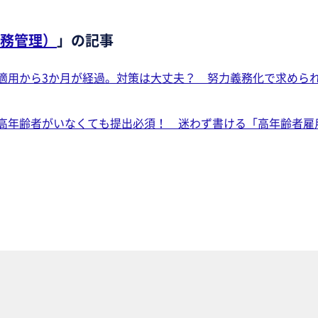
務管理）
」の記事
適用から3か月が経過。対策は大丈夫？ 努力義務化で求めら
高年齢者がいなくても提出必須！ 迷わず書ける「高年齢者雇