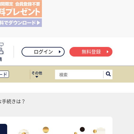
ログイン
無料登録
務
その他
ード
ィス移転
ート
な手続きは？