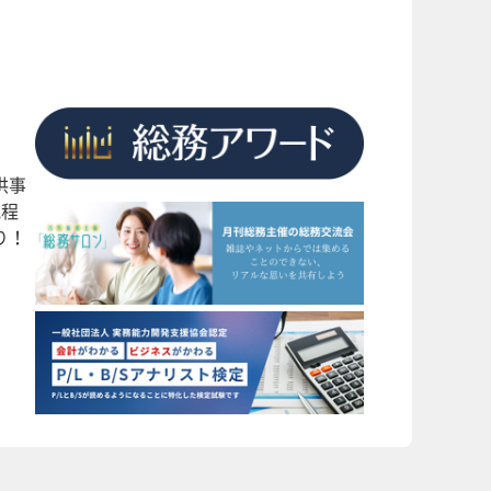
供事
規程
り！