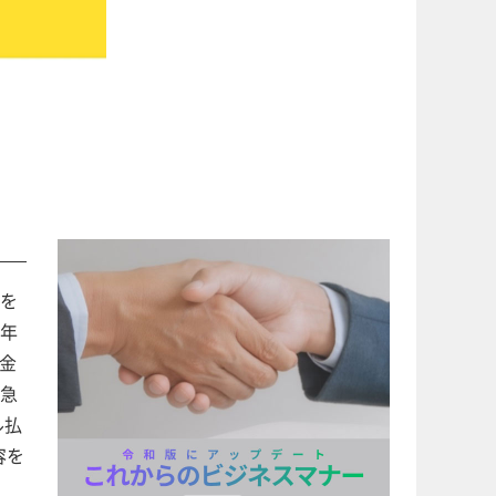
を
年
金
急
ル払
容を