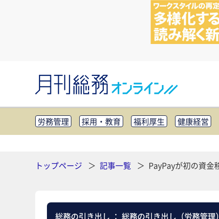
労務管理
採用・教育
福利厚生
健康経営
知財管理
リスクマネジメント・BCP
社外・社
CSR・SDGs
テクノロジー活用・DX
助成金・
その他
トップページ
記事一覧
PayPayが初の
総務の引き出し
：
総務の引き出し（労務管理