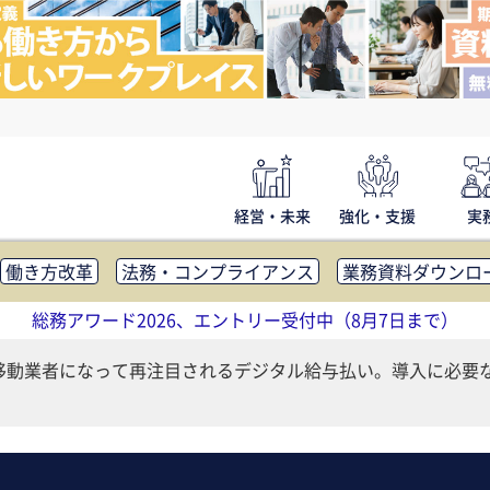
経営・未来
強化・支援
実
働き方改革
法務・コンプライアンス
業務資料ダウンロ
内広報
社外・社内コミュニケーション活性化
FM・オフ
総務アワード2026、エントリー受付中（8月7日まで）
補助金・コスト削減
アウトソーシング・BPO
調査・レポ
資金移動業者になって再注目されるデジタル給与払い。導入に必要
）