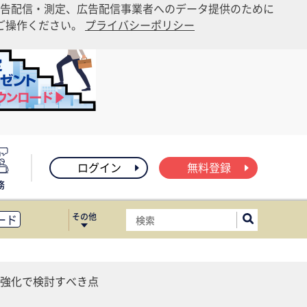
告配信・測定、広告配信事業者へのデータ提供のために
りご操作ください。
プライバシーポリシー
ログイン
無料登録
務
その他
ード
ィス移転
ート
強化で検討すべき点