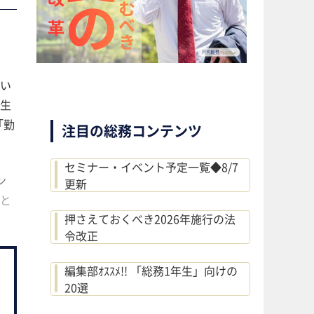
い
生
「勤
注目の総務コンテンツ
セミナー・イベント予定一覧◆8/7
ン
更新
と
押さえておくべき2026年施行の法
令改正
編集部ｵｽｽﾒ!! 「総務1年生」向けの
20選