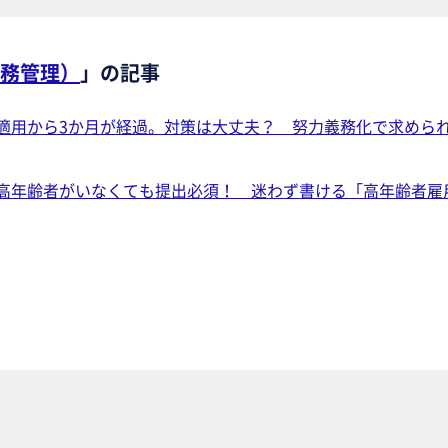
務管理）
」の記事
適用から3か月が経過。対策は大丈夫？ 努力義務化で求めら
高年齢者がいなくても提出必須！ 迷わず書ける「高年齢者雇