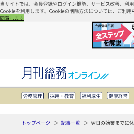
当サイトでは、会員登録やログイン機能、サービス改善、利用
Cookieを利用します。Cookieの削除方法については、
同意します
労務管理
採用・教育
福利厚生
健康経営
知財管理
リスクマネジメント・BCP
社外・社
CSR・SDGs
テクノロジー活用・DX
助成金・
その他
トップページ
記事一覧
翌日の始業までに休