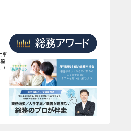
供事
規程
り！