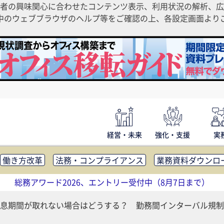
者の興味関心に合わせたコンテンツ表示、利用状況の解析、広
ご利用中のウェブブラウザのヘルプ等をご確認の上、各設定画面よ
経営・未来
強化・支援
実
働き方改革
法務・コンプライアンス
業務資料ダウンロ
内広報
社外・社内コミュニケーション活性化
FM・オフ
総務アワード2026、エントリー受付中（8月7日まで）
補助金・コスト削減
アウトソーシング・BPO
調査・レポ
息期間が取れない場合はどうする？ 勤務間インターバル規制