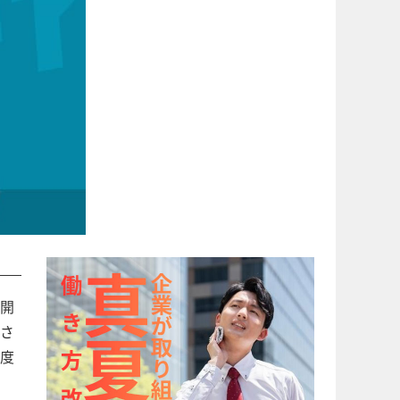
開
さ
度