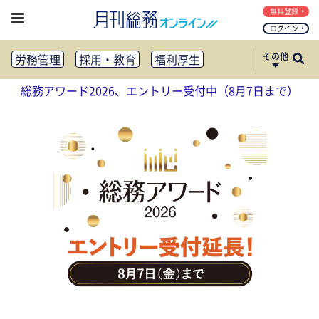
無料登録
ログイン
その他
労務管理
採用・教育
福利厚生
健康経営
働き方改革
総務アワード2026、エントリー受付中（8月7日まで）
法務・コンプライアンス
業務資料ダウンロード
知財管理
リスクマネジメント・BCP
社外・社内広報
社外・社内コミュニケーション活性化
FM・オフィス移転
CSR・SDGs
テクノロジー活用・DX
助成金・補助金・コスト削減
アウトソーシング・BPO
調査・レポート
その他