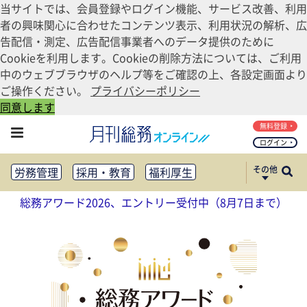
当サイトでは、会員登録やログイン機能、サービス改善、利用
者の興味関心に合わせたコンテンツ表示、利用状況の解析、広
告配信・測定、広告配信事業者へのデータ提供のために
Cookieを利用します。Cookieの削除方法については、ご利用
中のウェブブラウザのヘルプ等をご確認の上、各設定画面より
ご操作ください。
プライバシーポリシー
同意します
無料登録
ログイン
その他
労務管理
採用・教育
福利厚生
健康経営
働き方改革
総務アワード2026、エントリー受付中（8月7日まで）
法務・コンプライアンス
業務資料ダウンロード
知財管理
リスクマネジメント・BCP
社外・社内広報
社外・社内コミュニケーション活性化
FM・オフィス移転
CSR・SDGs
テクノロジー活用・DX