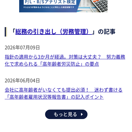
「
総務の引き出し（労務管理）
」の記事
2026年07月09日
指針の適用から3か月が経過。対策は大丈夫？ 努力義務
化で求められる「高年齢者労災防止」の要点
2026年06月04日
会社に高年齢者がいなくても提出必須！ 迷わず書ける
「高年齢者雇用状況等報告書」の記入ポイント
もっと見る