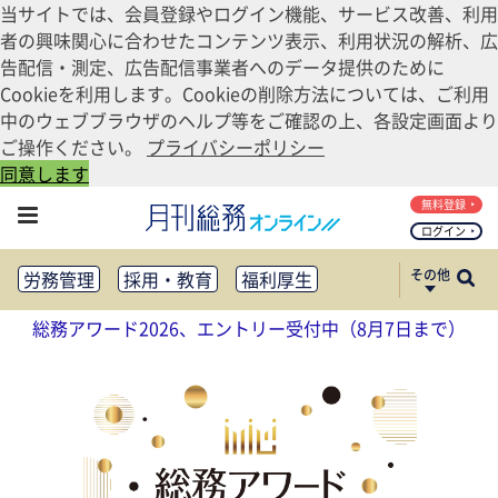
当サイトでは、会員登録やログイン機能、サービス改善、利用
者の興味関心に合わせたコンテンツ表示、利用状況の解析、広
告配信・測定、広告配信事業者へのデータ提供のために
Cookieを利用します。Cookieの削除方法については、ご利用
中のウェブブラウザのヘルプ等をご確認の上、各設定画面より
ご操作ください。
プライバシーポリシー
同意します
無料登録
ログイン
その他
労務管理
採用・教育
福利厚生
健康経営
働き方改革
総務アワード2026、エントリー受付中（8月7日まで）
法務・コンプライアンス
業務資料ダウンロード
知財管理
リスクマネジメント・BCP
社外・社内広報
社外・社内コミュニケーション活性化
FM・オフィス移転
CSR・SDGs
テクノロジー活用・DX