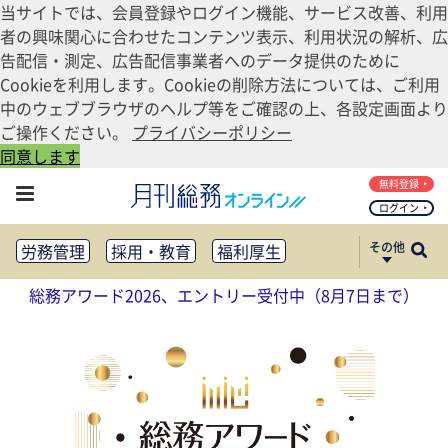
当サイトでは、会員登録やログイン機能、サービス改善、利用
者の興味関心に合わせたコンテンツ表示、利用状況の解析、広
告配信・測定、広告配信事業者へのデータ提供のために
Cookieを利用します。Cookieの削除方法については、ご利用
中のウェブブラウザのヘルプ等をご確認の上、各設定画面より
ご操作ください。
プライバシーポリシー
同意します
無料登録
ログイン
その他
労務管理
採用・教育
福利厚生
健康経営
働き方改革
総務アワード2026、エントリー受付中（8月7日まで）
法務・コンプライアンス
業務資料ダウンロード
知財管理
リスクマネジメント・BCP
社外・社内広報
社外・社内コミュニケーション活性化
FM・オフィス移転
CSR・SDGs
テクノロジー活用・DX