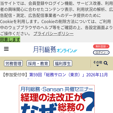
当サイトでは、会員登録やログイン機能、サービス改善、利用
者の興味関心に合わせたコンテンツ表示、利用状況の解析、広
告配信・測定、広告配信事業者へのデータ提供のために
Cookieを利用します。Cookieの削除方法については、ご利用
中のウェブブラウザのヘルプ等をご確認の上、各設定画面より
ご操作ください。
プライバシーポリシー
同意します
無料登録
ログイン
その他
労務管理
採用・教育
福利厚生
健康経営
働き方改革
【参加受付中】
第59回「総務サロン（東京）」2026年11月
法務・コンプライアンス
13日
、
第4回「総務サロン（大阪）」2026年11月17日
業務資料ダウンロード
知財管理
リスクマネジメント・BCP
社外・社内広報
社外・社内コミュニケーション活性化
FM・オフィス移転
CSR・SDGs
テクノロジー活用・DX