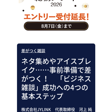
助成金・補助金・コスト削減
アウトソーシング・BPO
調査・レポート
その他
差がつく雑談
ネタ集めやアイスブレ
イク……事前準備で差
がつく！ 「ビジネス
雑談」成功への4つの
基本ステップ
株式会社JYLINK 代表取締役 河上 純