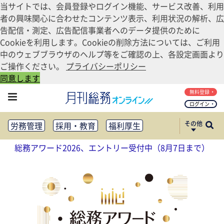
当サイトでは、会員登録やログイン機能、サービス改善、利用
者の興味関心に合わせたコンテンツ表示、利用状況の解析、広
告配信・測定、広告配信事業者へのデータ提供のために
Cookieを利用します。Cookieの削除方法については、ご利用
中のウェブブラウザのヘルプ等をご確認の上、各設定画面より
ご操作ください。
プライバシーポリシー
同意します
無料登録
ログイン
その他
労務管理
採用・教育
福利厚生
健康経営
働き方改革
総務アワード2026、エントリー受付中（8月7日まで）
法務・コンプライアンス
業務資料ダウンロード
知財管理
リスクマネジメント・BCP
社外・社内広報
社外・社内コミュニケーション活性化
FM・オフィス移転
CSR・SDGs
テクノロジー活用・DX