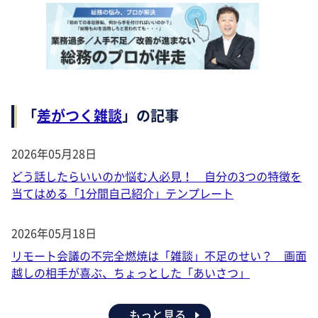
「
差がつく雑談
」の記事
2026年05月28日
どう話したらいいのか悩む人必見！ 自分の3つの特徴を
当てはめる「1分間自己紹介」テンプレート
2026年05月18日
リモート会議の不完全燃焼は「雑談」不足のせい？ 画面
越しの相手が喜ぶ、ちょっとした「あいさつ」
もっと見る