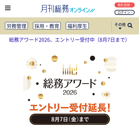
無料登録
ログイン
その他
労務管理
採用・教育
福利厚生
健康経営
働き方改革
総務アワード2026、エントリー受付中（8月7日まで）
法務・コンプライアンス
業務資料ダウンロード
知財管理
リスクマネジメント・BCP
社外・社内広報
社外・社内コミュニケーション活性化
FM・オフィス移転
CSR・SDGs
テクノロジー活用・DX
助成金・補助金・コスト削減
アウトソーシング・BPO
調査・レポート
その他