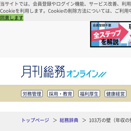
当サイトでは、会員登録やログイン機能、サービス改善、利用
Cookieを利用します。Cookieの削除方法については、
同意します
労務管理
採用・教育
福利厚生
健康経営
知財管理
リスクマネジメント・BCP
社外・社
CSR・SDGs
テクノロジー活用・DX
助成金・
その他
トップページ
総務辞典
103万の壁（年収の