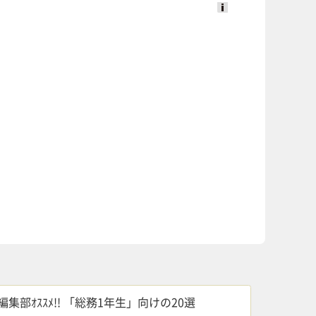
Ads
by
logly
編集部ｵｽｽﾒ!! 「総務1年生」向けの20選