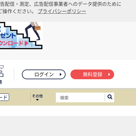
告配信・測定、広告配信事業者へのデータ提供のために
りご操作ください。
プライバシーポリシー
ログイン
無料登録
務
その他
ード
ィス移転
ート