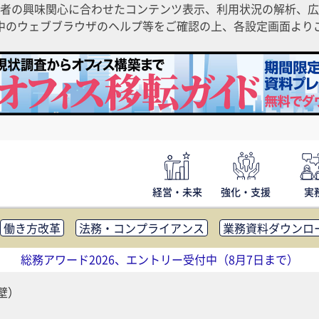
者の興味関心に合わせたコンテンツ表示、利用状況の解析、広
ご利用中のウェブブラウザのヘルプ等をご確認の上、各設定画面よ
経営・未来
強化・支援
実
働き方改革
法務・コンプライアンス
業務資料ダウンロ
内広報
社外・社内コミュニケーション活性化
FM・オフ
総務アワード2026、エントリー受付中（8月7日まで）
補助金・コスト削減
アウトソーシング・BPO
調査・レポ
壁）