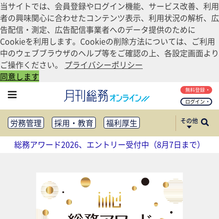
当サイトでは、会員登録やログイン機能、サービス改善、利用
者の興味関心に合わせたコンテンツ表示、利用状況の解析、広
告配信・測定、広告配信事業者へのデータ提供のために
Cookieを利用します。Cookieの削除方法については、ご利用
中のウェブブラウザのヘルプ等をご確認の上、各設定画面より
ご操作ください。
プライバシーポリシー
同意します
無料登録
ログイン
その他
労務管理
採用・教育
福利厚生
健康経営
働き方改革
総務アワード2026、エントリー受付中（8月7日まで）
法務・コンプライアンス
業務資料ダウンロード
知財管理
リスクマネジメント・BCP
社外・社内広報
社外・社内コミュニケーション活性化
FM・オフィス移転
CSR・SDGs
テクノロジー活用・DX