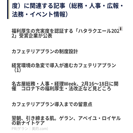
度）に関連する記事（総務・人事・広報・
法務・イベント情報）
福利厚生の充実度を認証する「ハタラクエール202
2」受賞企業が公表
Ads
by
カフェテリアプランの制度設計
logly
経営環境の急変で導入が進むカフェテリアプラン
（1）
名古屋総務・人事・経理Week、2月16～18日に開
催 コロナ下の福利厚生・法改正など見どころ
カフェテリアプラン導入までの留意点
翌朝、引き締まる肌。ゲラン、アベイユ・ロイヤル
の新ナイトケア
PR(ゲラン｜美的.com)