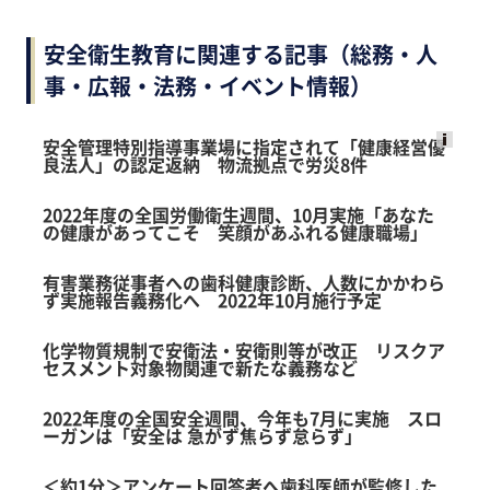
安全衛生教育に関連する記事（総務・人
事・広報・法務・イベント情報）
安全管理特別指導事業場に指定されて「健康経営優
良法人」の認定返納 物流拠点で労災8件
Ads
by
2022年度の全国労働衛生週間、10月実施「あなた
logly
の健康があってこそ 笑顔があふれる健康職場」
有害業務従事者への歯科健康診断、人数にかかわら
ず実施報告義務化へ 2022年10月施行予定
化学物質規制で安衛法・安衛則等が改正 リスクア
セスメント対象物関連で新たな義務など
2022年度の全国安全週間、今年も7月に実施 スロ
ーガンは「安全は 急がず焦らず怠らず」
＜約1分＞アンケート回答者へ歯科医師が監修した