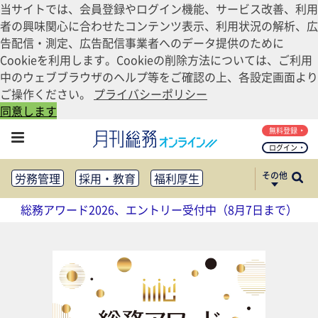
当サイトでは、会員登録やログイン機能、サービス改善、利用
者の興味関心に合わせたコンテンツ表示、利用状況の解析、広
告配信・測定、広告配信事業者へのデータ提供のために
Cookieを利用します。Cookieの削除方法については、ご利用
中のウェブブラウザのヘルプ等をご確認の上、各設定画面より
ご操作ください。
プライバシーポリシー
同意します
無料登録
ログイン
その他
労務管理
採用・教育
福利厚生
健康経営
働き方改革
総務アワード2026、エントリー受付中（8月7日まで）
法務・コンプライアンス
業務資料ダウンロード
知財管理
リスクマネジメント・BCP
社外・社内広報
社外・社内コミュニケーション活性化
FM・オフィス移転
CSR・SDGs
テクノロジー活用・DX