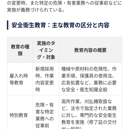
の変更時、また特定の危険・有害業務への従事前などに
実施が義務づけられている。
安全衛生教育：主な教育の区分と内容
実施のタ
教育の種
イミン
教育内容の概要
類
グ・対象
新規採用
機械や原材料の危険性、作
雇入れ時
時、作業
業手順、保護具の使用法、
等教育
内容変更
応急処置など、業務に必要
時
な安全・衛生知識全般
高所作業、刈払機取扱な
危険・有
ど、法令で指定された業務
害な特定
特別教育
に対し、専門的な安全衛生
業務への
教育を実施（修了証の交付
従事前
が一般的）